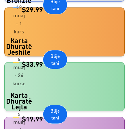
Bronztë
Blije
12
$
29.99
tani
muaj
- 1
kurs
Karta
Dhuratë
Jeshile
Blije
6
$
33.99
tani
muaj
- 34
kurse
Karta
Dhuratë
Lejla
Blije
6
$
19.99
tani
muaj