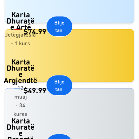
Karta
Dhuratë
Blije
e Artë
$
74.99
tani
Jetëgjatësia
- 1 kurs
Karta
Dhuratë
e
Argjendtë
Blije
12
$
49.99
tani
muaj
- 34
kurse
Karta
Dhuratë
e