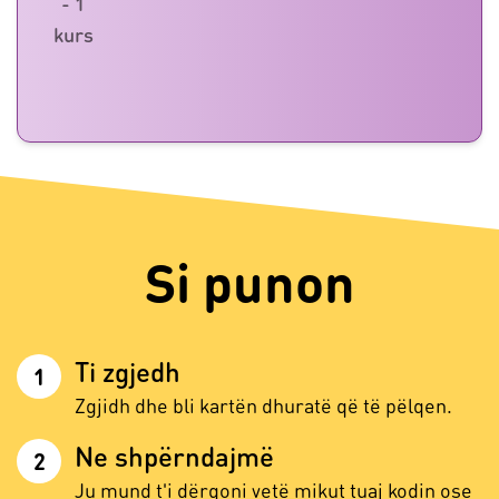
- 1
kurs
Si punon
Ti zgjedh
1
Zgjidh dhe bli kartën dhuratë që të pëlqen.
Ne shpërndajmë
2
Ju mund t'i dërgoni vetë mikut tuaj kodin ose