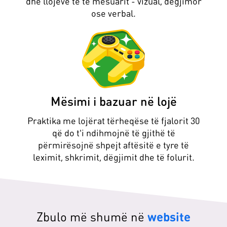
dhe llojeve të të mësuarit - vizual, dëgjimor
ose verbal.
Mësimi i bazuar në lojë
Praktika me lojërat tërheqëse të fjalorit 30
që do t'i ndihmojnë të gjithë të
përmirësojnë shpejt aftësitë e tyre të
leximit, shkrimit, dëgjimit dhe të folurit.
Zbulo më shumë në
website