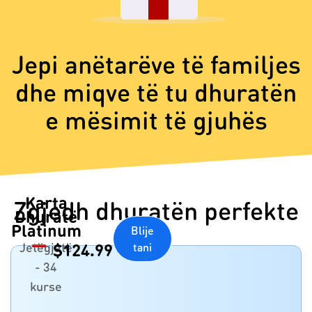
Jepi anëtarëve të familjes
dhe miqve të tu dhuratën
e mësimit të gjuhës
Karta
Zgjedh dhuratën perfekte
Dhuratë
Platinum
Blije
Jetëgjatë
$
124.99
tani
- 34
kurse