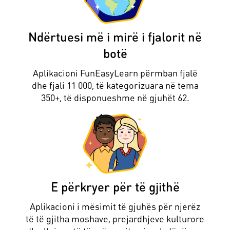
Ndërtuesi më i mirë i fjalorit në
botë
Aplikacioni FunEasyLearn përmban fjalë
dhe fjali 11 000, të kategorizuara në tema
350+, të disponueshme në gjuhët 62.
E përkryer për të gjithë
Aplikacioni i mësimit të gjuhës për njerëz
të të gjitha moshave, prejardhjeve kulturore